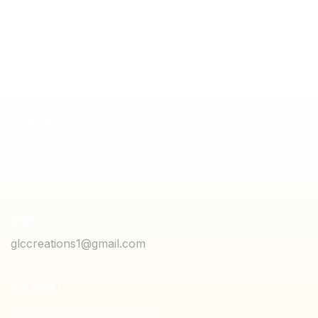
sur mesure
Meuble de ran
Téléphone
06 12 35 84 49
03 29 25 97 73
Mail :
glccreations1@gmail.com
Adresse :
1 faubourg de Remiremont