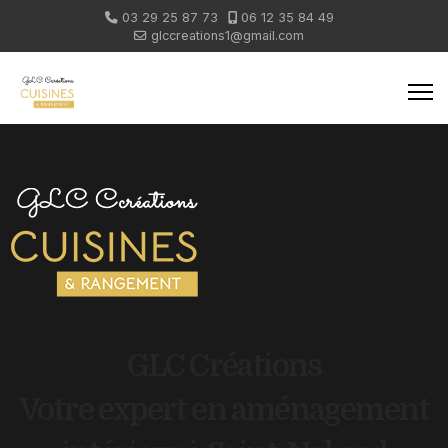
03 29 25 87 73
06 12 35 84 49
glccreations1@gmail.com
GLC Créations
Votre expert en aménagement