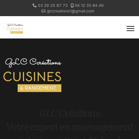
03 29 25 87 73
06 12 35 84 49
glccreations1@gmail.com
GLC Créations
Votre expert en aménagement