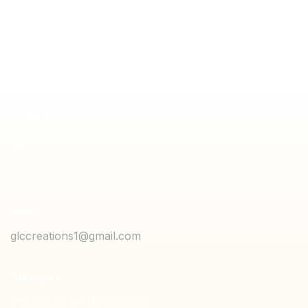
sur mesure
Meuble de ran
Téléphone
06 12 35 84 49
03 29 25 97 73
Mail :
glccreations1@gmail.com
Adresse :
1 faubourg de Remiremont