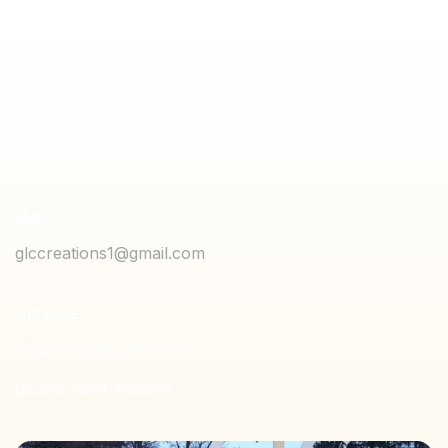
Téléphone
06 12 35 84 49
03 29 25 97 73
Mail :
glccreations1@gmail.com
Adresse :
1 faubourg de Remiremont
88200 Saint-Nabord