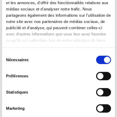
avant notre savoir-faire, notre exigence du détail
et les annonces, d'offrir des fonctionnalités relatives aux
et notre passion pour les aménagements
médias sociaux et d'analyser notre trafic. Nous
intérieurs bien pensés.
partageons également des informations sur l'utilisation de
notre site avec nos partenaires de médias sociaux, de
publicité et d'analyse, qui peuvent combiner celles-ci
avec d'autres informations que vous leur avez fournies
ou qu'ils ont collectées lors de votre utilisation de leurs
De la cuisine moderne à la cuisine plus
services.
traditionnelle, nous concevons et installons des
Sélection
espaces adaptés à chaque mode de vie.
Nécessaires
du
consentement
Préférences
Optimisation des rangements, choix des
matériaux, finitions soignées : chaque réalisation
Statistiques
est pensée pour allier esthétique et fonctionnalité.
Marketing