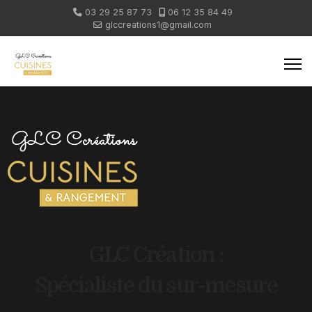
03 29 25 87 73
06 12 35 84 49
glccreations1@gmail.com
GLC Création :
Spécialiste du sur-mesure