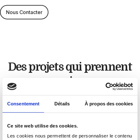
Nous Contacter
Des projets qui
prennent
vie
Artisan cuisiniste
Consentement
Détails
À propos des cookies
Chez
GLC Créations
, chaque projet est unique.
Ce site web utilise des cookies.
À travers nos réalisations, nous mettons en
Les cookies nous permettent de personnaliser le contenu