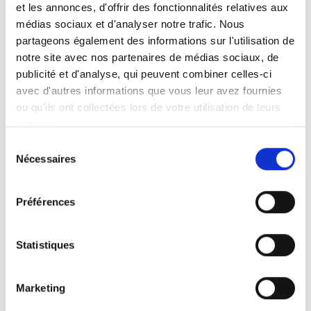
avant notre savoir-faire, notre exigence du détail
et les annonces, d'offrir des fonctionnalités relatives aux
et notre passion pour les aménagements
médias sociaux et d'analyser notre trafic. Nous
intérieurs bien pensés.
partageons également des informations sur l'utilisation de
notre site avec nos partenaires de médias sociaux, de
publicité et d'analyse, qui peuvent combiner celles-ci
avec d'autres informations que vous leur avez fournies
ou qu'ils ont collectées lors de votre utilisation de leurs
De la cuisine moderne à la cuisine plus
services.
traditionnelle, nous concevons et installons des
Sélection
espaces adaptés à chaque mode de vie.
Nécessaires
du
consentement
Préférences
Optimisation des rangements, choix des
matériaux, finitions soignées : chaque réalisation
Statistiques
est pensée pour allier esthétique et fonctionnalité.
Marketing