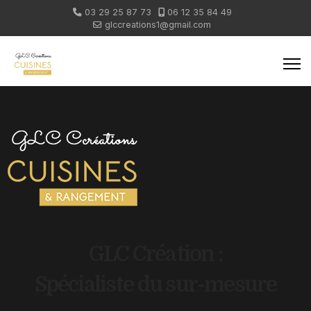
03 29 25 87 73
06 12 35 84 49
glccreations1@gmail.com
GLC Création :
Spécialiste du sur-mesure