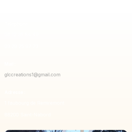
Téléphone
06 12 35 84 49
03 29 25 97 73
Mail :
glccreations1@gmail.com
Adresse :
1 faubourg de Remiremont
88200 Saint-Nabord