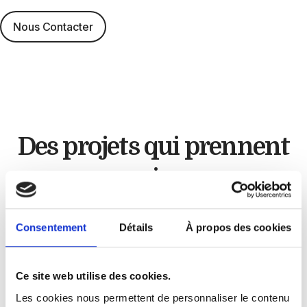
Nous Contacter
Des projets qui
prennent
vie
Artisan cuisiniste
Consentement
Détails
À propos des cookies
Chez
GLC Créations
, chaque projet est unique.
Ce site web utilise des cookies.
À travers nos réalisations, nous mettons en
Les cookies nous permettent de personnaliser le contenu