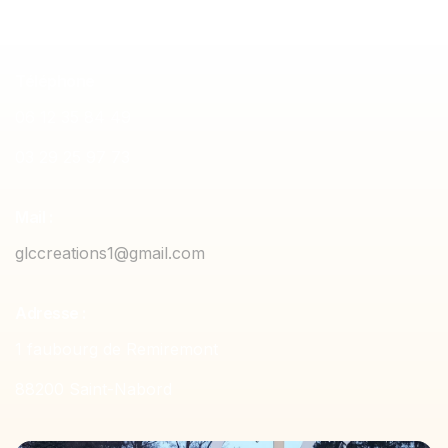
Téléphone
06 12 35 84 49
03 29 25 97 73
Mail :
glccreations1@gmail.com
Adresse :
1 faubourg de Remiremont
88200 Saint-Nabord