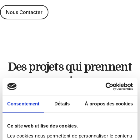
Nous Contacter
Des projets qui
prennent
vie
Artisan cuisiniste
Consentement
Détails
À propos des cookies
Chez
GLC Créations
, chaque projet est unique.
Ce site web utilise des cookies.
À travers nos réalisations, nous mettons en
Les cookies nous permettent de personnaliser le contenu