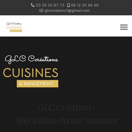
03 29 25 87 73
06 12 35 84 49
glccreations1@gmail.com
GLC Création :
Spécialiste du sur-mesure