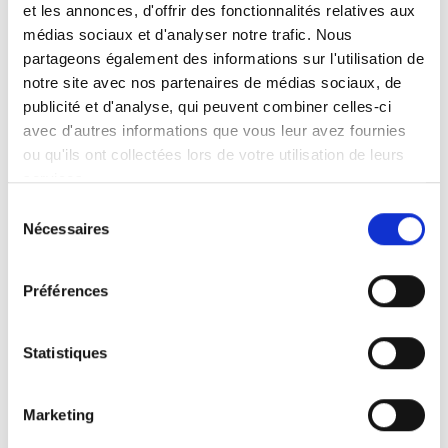
avant notre savoir-faire, notre exigence du détail
et les annonces, d'offrir des fonctionnalités relatives aux
et notre passion pour les aménagements
médias sociaux et d'analyser notre trafic. Nous
intérieurs bien pensés.
partageons également des informations sur l'utilisation de
notre site avec nos partenaires de médias sociaux, de
publicité et d'analyse, qui peuvent combiner celles-ci
avec d'autres informations que vous leur avez fournies
ou qu'ils ont collectées lors de votre utilisation de leurs
De la cuisine moderne à la cuisine plus
services.
traditionnelle, nous concevons et installons des
Sélection
espaces adaptés à chaque mode de vie.
Nécessaires
du
consentement
Préférences
Optimisation des rangements, choix des
matériaux, finitions soignées : chaque réalisation
Statistiques
est pensée pour allier esthétique et fonctionnalité.
Marketing