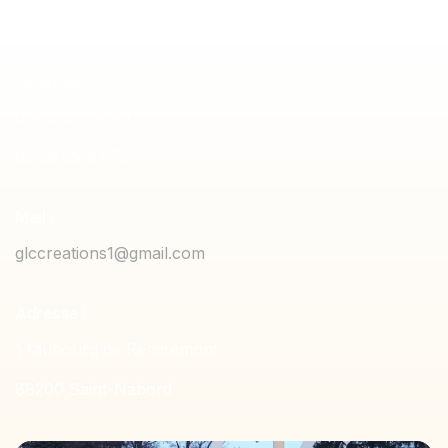
Téléphone
06 12 35 84 49
03 29 25 97 73
Mail :
glccreations1@gmail.com
Adresse :
1 faubourg de Remiremont
88200 Saint-Nabord