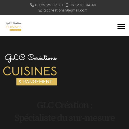
03 29 25 87 73
06 12 35 84 49
glccreations1@gmail.com
GLC Création :
Spécialiste du sur-mesure