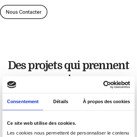
Nous Contacter
Des projets qui
prennent
vie
Artisan cuisiniste
Consentement
Détails
À propos des cookies
Chez
GLC Créations
, chaque projet est unique.
Ce site web utilise des cookies.
À travers nos réalisations, nous mettons en
Les cookies nous permettent de personnaliser le contenu