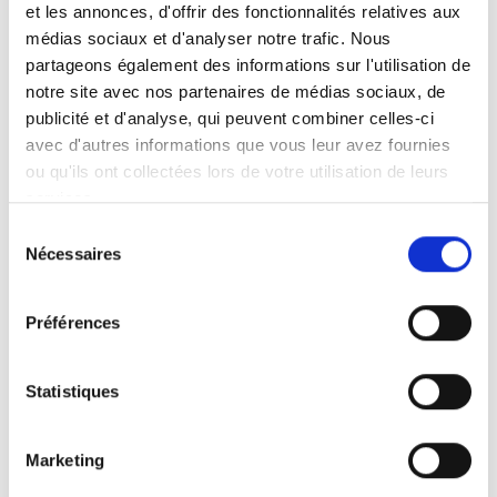
avant notre savoir-faire, notre exigence du détail
et les annonces, d'offrir des fonctionnalités relatives aux
et notre passion pour les aménagements
médias sociaux et d'analyser notre trafic. Nous
intérieurs bien pensés.
partageons également des informations sur l'utilisation de
notre site avec nos partenaires de médias sociaux, de
publicité et d'analyse, qui peuvent combiner celles-ci
avec d'autres informations que vous leur avez fournies
ou qu'ils ont collectées lors de votre utilisation de leurs
De la cuisine moderne à la cuisine plus
services.
traditionnelle, nous concevons et installons des
Sélection
espaces adaptés à chaque mode de vie.
Nécessaires
du
consentement
Préférences
Optimisation des rangements, choix des
matériaux, finitions soignées : chaque réalisation
Statistiques
est pensée pour allier esthétique et fonctionnalité.
Marketing