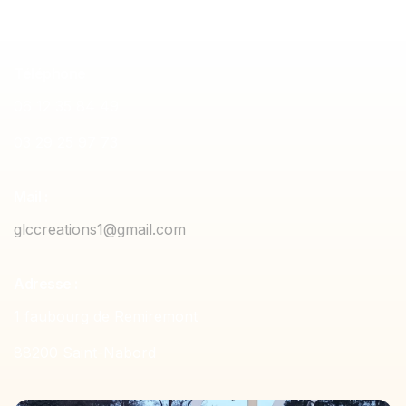
Téléphone
06 12 35 84 49
03 29 25 97 73
Mail :
glccreations1@gmail.com
Adresse :
1 faubourg de Remiremont
88200 Saint-Nabord