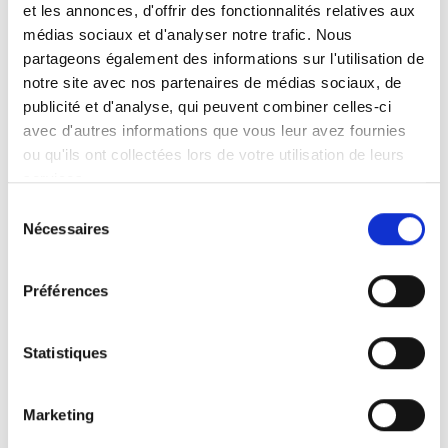
avant notre savoir-faire, notre exigence du détail
et les annonces, d'offrir des fonctionnalités relatives aux
et notre passion pour les aménagements
médias sociaux et d'analyser notre trafic. Nous
intérieurs bien pensés.
partageons également des informations sur l'utilisation de
notre site avec nos partenaires de médias sociaux, de
publicité et d'analyse, qui peuvent combiner celles-ci
avec d'autres informations que vous leur avez fournies
ou qu'ils ont collectées lors de votre utilisation de leurs
De la cuisine moderne à la cuisine plus
services.
traditionnelle, nous concevons et installons des
Sélection
espaces adaptés à chaque mode de vie.
Nécessaires
du
consentement
Préférences
Optimisation des rangements, choix des
matériaux, finitions soignées : chaque réalisation
Statistiques
est pensée pour allier esthétique et fonctionnalité.
Marketing