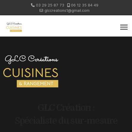
03 29 25 87 73
06 12 35 84 49
glccreations1@gmail.com
GLC Création :
Spécialiste du sur-mesure