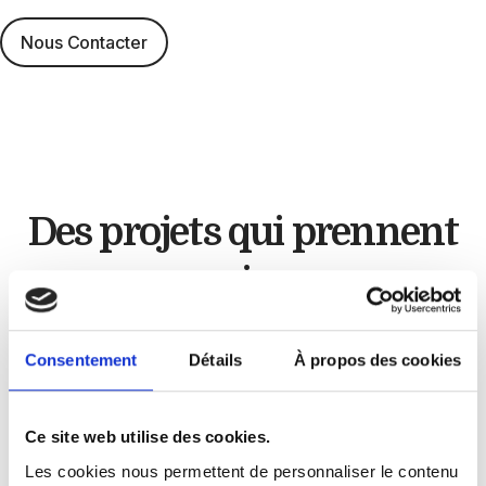
Nous Contacter
Des projets qui
prennent
vie
Artisan cuisiniste
Consentement
Détails
À propos des cookies
Chez
GLC Créations
, chaque projet est unique.
Ce site web utilise des cookies.
À travers nos réalisations, nous mettons en
Les cookies nous permettent de personnaliser le contenu