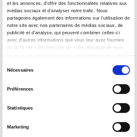
avant notre savoir-faire, notre exigence du détail
et les annonces, d'offrir des fonctionnalités relatives aux
et notre passion pour les aménagements
médias sociaux et d'analyser notre trafic. Nous
intérieurs bien pensés.
partageons également des informations sur l'utilisation de
notre site avec nos partenaires de médias sociaux, de
publicité et d'analyse, qui peuvent combiner celles-ci
avec d'autres informations que vous leur avez fournies
ou qu'ils ont collectées lors de votre utilisation de leurs
De la cuisine moderne à la cuisine plus
services.
traditionnelle, nous concevons et installons des
Sélection
espaces adaptés à chaque mode de vie.
Nécessaires
du
consentement
Préférences
Optimisation des rangements, choix des
matériaux, finitions soignées : chaque réalisation
Statistiques
est pensée pour allier esthétique et fonctionnalité.
Marketing