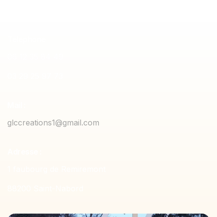
Téléphone
06 12 35 84 49
03 29 25 97 73
Mail :
glccreations1@gmail.com
Adresse :
1 faubourg de Remiremont
88200 Saint-Nabord