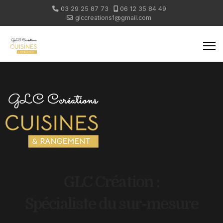
03 29 25 87 73
06 12 35 84 49
glccreations1@gmail.com
GLC Création :
Spécialiste du sur-mesure