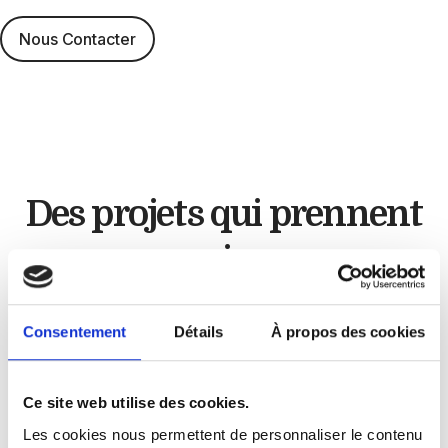
Nous Contacter
Des projets qui
prennent
vie
Artisan cuisiniste
Consentement
Détails
À propos des cookies
Chez
GLC Créations
, chaque projet est unique.
Ce site web utilise des cookies.
À travers nos réalisations, nous mettons en
Les cookies nous permettent de personnaliser le contenu