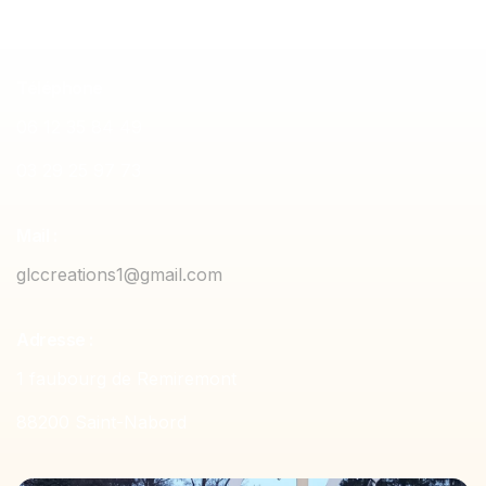
Téléphone
06 12 35 84 49
03 29 25 97 73
Mail :
glccreations1@gmail.com
Adresse :
1 faubourg de Remiremont
88200 Saint-Nabord