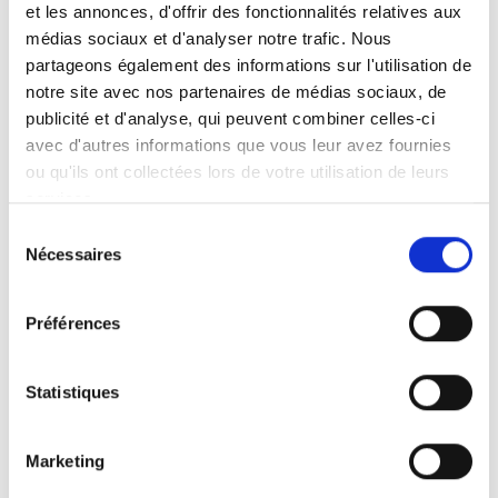
avant notre savoir-faire, notre exigence du détail
et les annonces, d'offrir des fonctionnalités relatives aux
et notre passion pour les aménagements
médias sociaux et d'analyser notre trafic. Nous
intérieurs bien pensés.
partageons également des informations sur l'utilisation de
notre site avec nos partenaires de médias sociaux, de
publicité et d'analyse, qui peuvent combiner celles-ci
avec d'autres informations que vous leur avez fournies
ou qu'ils ont collectées lors de votre utilisation de leurs
De la cuisine moderne à la cuisine plus
services.
traditionnelle, nous concevons et installons des
Sélection
espaces adaptés à chaque mode de vie.
Nécessaires
du
consentement
Préférences
Optimisation des rangements, choix des
matériaux, finitions soignées : chaque réalisation
Statistiques
est pensée pour allier esthétique et fonctionnalité.
Marketing