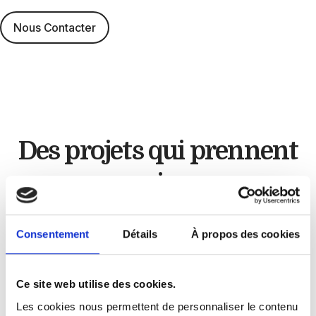
Nous Contacter
Des projets qui
prennent
vie
Artisan cuisiniste
Consentement
Détails
À propos des cookies
Chez
GLC Créations
, chaque projet est unique.
Ce site web utilise des cookies.
À travers nos réalisations, nous mettons en
Les cookies nous permettent de personnaliser le contenu