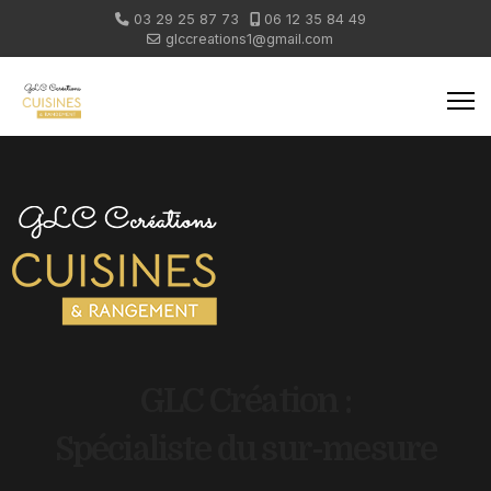
03 29 25 87 73
06 12 35 84 49
glccreations1@gmail.com
GLC Création :
Spécialiste du sur-mesure