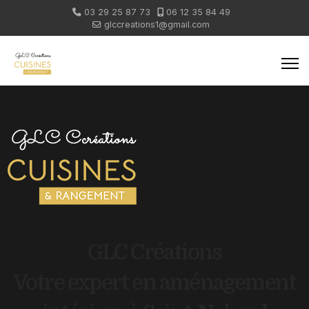
03 29 25 87 73
06 12 35 84 49
glccreations1@gmail.com
GLC Créations
Votre expert en aménagement