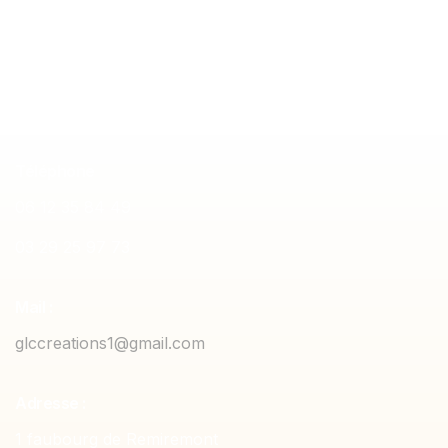
sur mesure
Meuble de rang
Téléphone
06 12 35 84 49
03 29 25 97 73
Mail :
glccreations1@gmail.com
Adresse :
1 faubourg de Remiremont