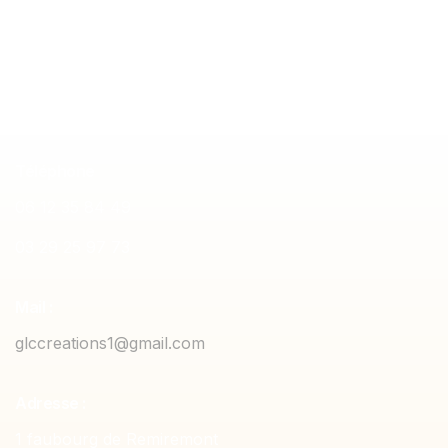
sur mesure
Meuble de ran
Téléphone
06 12 35 84 49
03 29 25 97 73
Mail :
glccreations1@gmail.com
Adresse :
1 faubourg de Remiremont