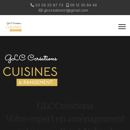
03 29 25 87 73
06 12 35 84 49
glccreations1@gmail.com
GLC Créations
Votre expert en aménagement