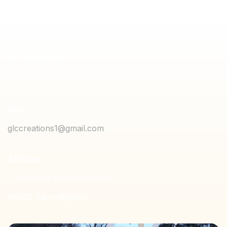
Téléphone
06 12 35 84 49
03 29 25 97 73
Mail :
glccreations1@gmail.com
Adresse :
1 faubourg de Remiremont
88200 Saint-Nabord