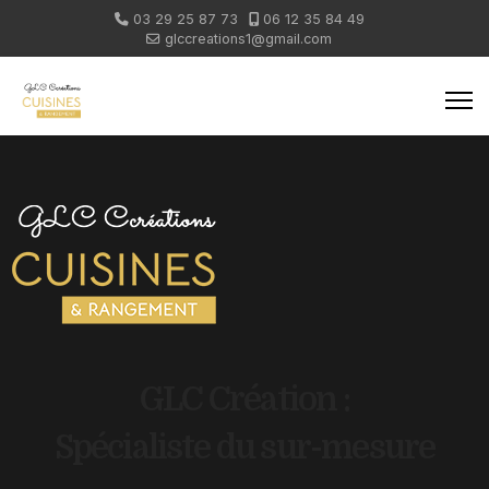
03 29 25 87 73
06 12 35 84 49
glccreations1@gmail.com
GLC Création :
Spécialiste du sur-mesure