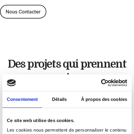
Nous Contacter
Des projets qui
prennent
vie
Artisan cuisiniste
Consentement
Détails
À propos des cookies
Chez
GLC Créations
, chaque projet est unique.
Ce site web utilise des cookies.
À travers nos réalisations, nous mettons en
Les cookies nous permettent de personnaliser le contenu