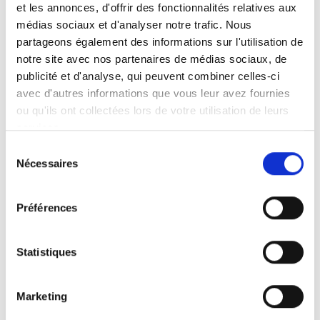
avant notre savoir-faire, notre exigence du détail
et les annonces, d'offrir des fonctionnalités relatives aux
et notre passion pour les aménagements
médias sociaux et d'analyser notre trafic. Nous
intérieurs bien pensés.
partageons également des informations sur l'utilisation de
notre site avec nos partenaires de médias sociaux, de
publicité et d'analyse, qui peuvent combiner celles-ci
avec d'autres informations que vous leur avez fournies
ou qu'ils ont collectées lors de votre utilisation de leurs
De la cuisine moderne à la cuisine plus
services.
traditionnelle, nous concevons et installons des
Sélection
espaces adaptés à chaque mode de vie.
Nécessaires
du
consentement
Préférences
Optimisation des rangements, choix des
matériaux, finitions soignées : chaque réalisation
Statistiques
est pensée pour allier esthétique et fonctionnalité.
Marketing