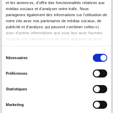
avant notre savoir-faire, notre exigence du détail
et les annonces, d'offrir des fonctionnalités relatives aux
et notre passion pour les aménagements
médias sociaux et d'analyser notre trafic. Nous
intérieurs bien pensés.
partageons également des informations sur l'utilisation de
notre site avec nos partenaires de médias sociaux, de
publicité et d'analyse, qui peuvent combiner celles-ci
avec d'autres informations que vous leur avez fournies
ou qu'ils ont collectées lors de votre utilisation de leurs
De la cuisine moderne à la cuisine plus
services.
traditionnelle, nous concevons et installons des
Sélection
espaces adaptés à chaque mode de vie.
Nécessaires
du
consentement
Préférences
Optimisation des rangements, choix des
matériaux, finitions soignées : chaque réalisation
Statistiques
est pensée pour allier esthétique et fonctionnalité.
Marketing