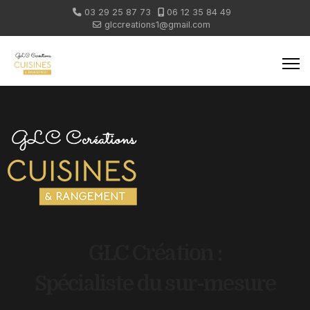
03 29 25 87 73
06 12 35 84 49
glccreations1@gmail.com
GLC Création :
Spécialiste du sur-mesure