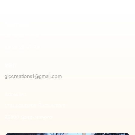
Téléphone
06 12 35 84 49
03 29 25 97 73
Mail :
glccreations1@gmail.com
Adresse :
1 faubourg de Remiremont
88200 Saint-Nabord