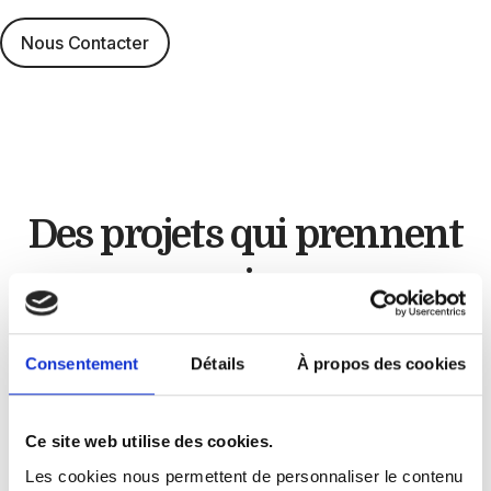
Nous Contacter
Des projets qui
prennent
vie
Artisan cuisiniste
Consentement
Détails
À propos des cookies
Chez
GLC Créations
, chaque projet est unique.
Ce site web utilise des cookies.
À travers nos réalisations, nous mettons en
Les cookies nous permettent de personnaliser le contenu