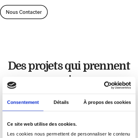
Nous Contacter
Des projets qui
prennent
vie
Artisan cuisiniste
Consentement
Détails
À propos des cookies
Chez
GLC Créations
, chaque projet est unique.
Ce site web utilise des cookies.
À travers nos réalisations, nous mettons en
Les cookies nous permettent de personnaliser le contenu