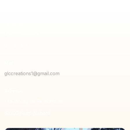
Téléphone
06 12 35 84 49
03 29 25 97 73
Mail :
glccreations1@gmail.com
Adresse :
1 faubourg de Remiremont
88200 Saint-Nabord