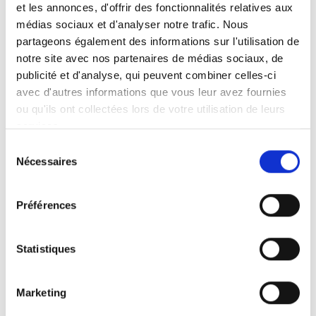
avant notre savoir-faire, notre exigence du détail
et les annonces, d'offrir des fonctionnalités relatives aux
et notre passion pour les aménagements
médias sociaux et d'analyser notre trafic. Nous
intérieurs bien pensés.
partageons également des informations sur l'utilisation de
notre site avec nos partenaires de médias sociaux, de
publicité et d'analyse, qui peuvent combiner celles-ci
avec d'autres informations que vous leur avez fournies
ou qu'ils ont collectées lors de votre utilisation de leurs
De la cuisine moderne à la cuisine plus
services.
traditionnelle, nous concevons et installons des
Sélection
espaces adaptés à chaque mode de vie.
Nécessaires
du
consentement
Préférences
Optimisation des rangements, choix des
matériaux, finitions soignées : chaque réalisation
Statistiques
est pensée pour allier esthétique et fonctionnalité.
Marketing