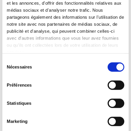
avant notre savoir-faire, notre exigence du détail
et les annonces, d'offrir des fonctionnalités relatives aux
et notre passion pour les aménagements
médias sociaux et d'analyser notre trafic. Nous
intérieurs bien pensés.
partageons également des informations sur l'utilisation de
notre site avec nos partenaires de médias sociaux, de
publicité et d'analyse, qui peuvent combiner celles-ci
avec d'autres informations que vous leur avez fournies
ou qu'ils ont collectées lors de votre utilisation de leurs
De la cuisine moderne à la cuisine plus
services.
traditionnelle, nous concevons et installons des
Sélection
espaces adaptés à chaque mode de vie.
Nécessaires
du
consentement
Préférences
Optimisation des rangements, choix des
matériaux, finitions soignées : chaque réalisation
Statistiques
est pensée pour allier esthétique et fonctionnalité.
Marketing