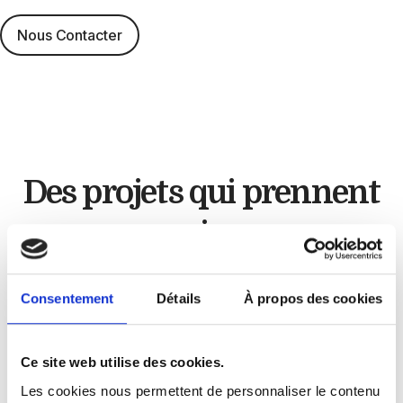
Nous Contacter
Des projets qui
prennent
vie
Artisan cuisiniste
Consentement
Détails
À propos des cookies
Chez
GLC Créations
, chaque projet est unique.
Ce site web utilise des cookies.
À travers nos réalisations, nous mettons en
Les cookies nous permettent de personnaliser le contenu