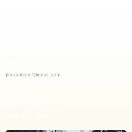
Téléphone
06 12 35 84 49
03 29 25 97 73
Mail :
glccreations1@gmail.com
Adresse :
1 faubourg de Remiremont
88200 Saint-Nabord