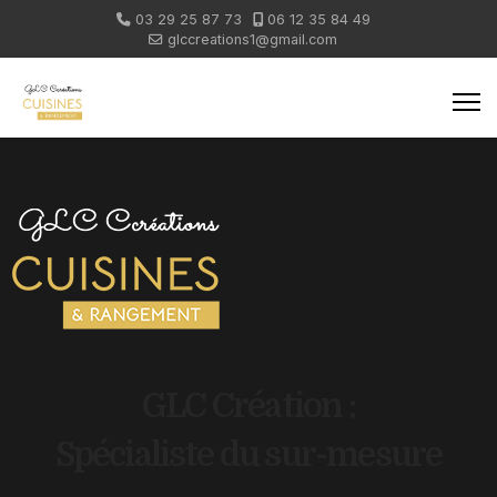
03 29 25 87 73
06 12 35 84 49
glccreations1@gmail.com
GLC Création :
Spécialiste du sur-mesure